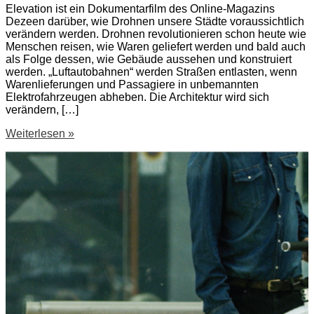
Elevation ist ein Dokumentarfilm des Online-Magazins
Dezeen darüber, wie Drohnen unsere Städte voraussichtlich
verändern werden. Drohnen revolutionieren schon heute wie
Menschen reisen, wie Waren geliefert werden und bald auch
als Folge dessen, wie Gebäude aussehen und konstruiert
werden. „Luftautobahnen“ werden Straßen entlasten, wenn
Warenlieferungen und Passagiere in unbemannten
Elektrofahrzeugen abheben. Die Architektur wird sich
verändern, […]
Drohnen
Weiterlesen »
Doku:
Elevation
–
how
drones
will
change
cities