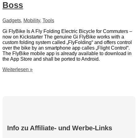
Boss
Gadgets
,
Mobility
,
Tools
Gi FlyBike Is A Fly Folding Electric Bicycle for Commuters –
now on Kickstarter The genuine Gi FlyBike works with a
custom folding system called „FlyFolding“ and offers control
over the bike by an smartphone app calles „Flight Control“.
The FlyBike mobile app is already available to download in
the App Store and shall be ported to Android.
Gi
Weiterlesen »
FlyBike
–
Commute
like
a
Boss
Info zu Affiliate- und Werbe-Links