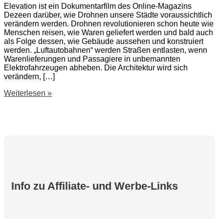
Elevation ist ein Dokumentarfilm des Online-Magazins
Dezeen darüber, wie Drohnen unsere Städte voraussichtlich
verändern werden. Drohnen revolutionieren schon heute wie
Menschen reisen, wie Waren geliefert werden und bald auch
als Folge dessen, wie Gebäude aussehen und konstruiert
werden. „Luftautobahnen“ werden Straßen entlasten, wenn
Warenlieferungen und Passagiere in unbemannten
Elektrofahrzeugen abheben. Die Architektur wird sich
verändern, […]
Drohnen
Weiterlesen »
Doku:
Elevation
–
how
drones
will
change
cities
Info zu Affiliate- und Werbe-Links