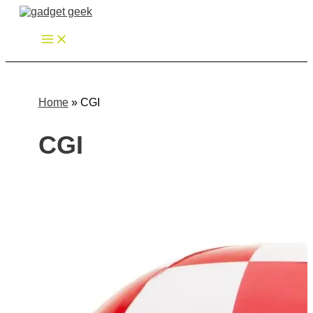
Zum
Inhalt
springen
Home
»
CGI
CGI