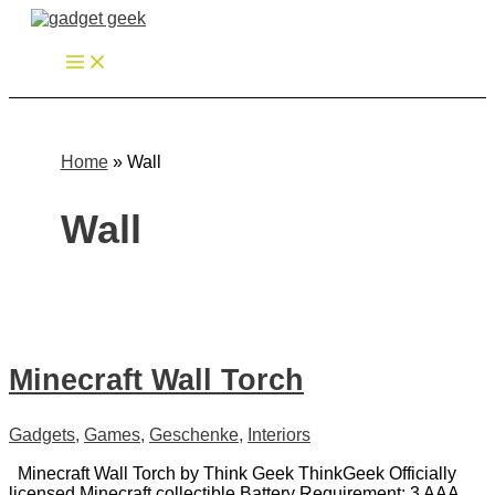
Zum
Inhalt
springen
Home
»
Wall
Wall
Minecraft Wall Torch
Gadgets
,
Games
,
Geschenke
,
Interiors
Minecraft Wall Torch by Think Geek ThinkGeek Officially
licensed Minecraft collectible Battery Requirement: 3 AAA