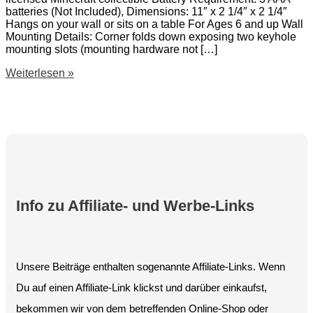
batteries (Not Included), Dimensions: 11″ x 2 1/4″ x 2 1/4″
Hangs on your wall or sits on a table For Ages 6 and up Wall
Mounting Details: Corner folds down exposing two keyhole
mounting slots (mounting hardware not […]
Minecraft
Weiterlesen »
Wall
Torch
Info zu Affiliate- und Werbe-Links
Unsere Beiträge enthalten sogenannte Affiliate-Links. Wenn
Du auf einen Affiliate-Link klickst und darüber einkaufst,
bekommen wir von dem betreffenden Online-Shop oder