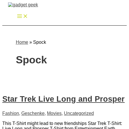
Zum
Inhalt
springen
Home
»
Spock
Spock
Star Trek Live Long and Prosper
Fashion
,
Geschenke
,
Movies
,
Uncategorized
This T-Shirt might lead to new friendships Star Trek T-Shirt:
Live Long and Prosper T-Shirt from Entertainment Earth