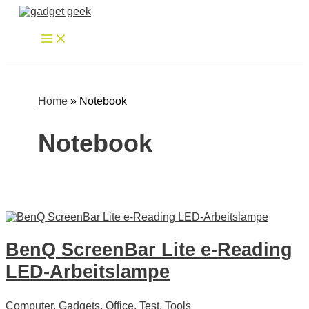
Zum
Inhalt
springen
Home
»
Notebook
Notebook
BenQ ScreenBar Lite e-Reading
LED-Arbeitslampe
Computer
,
Gadgets
,
Office
,
Test
,
Tools