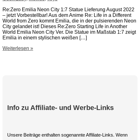
Re:Zero Emilia Neon City 1:7 Statue Lieferung August 2022
– jetzt Vorbestellbar! Aus dem Anime Re: Life in a Different
World from Zero kommt Emilia, die in der pulsierenden Neon
City gelandet ist! Dieses Re:Zero Starting Life in Another
World Emilia Neon City Ver. Die Statue im Maßstab 1:7 zeigt
Emilia in einem stylischen weißen […]
Re:Zero
Weiterlesen »
Starting
Life
in
Another
World
Emilia
Neon
City
Info zu Affiliate- und Werbe-Links
Unsere Beiträge enthalten sogenannte Affiliate-Links. Wenn