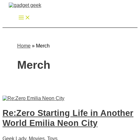
Zum
Inhalt
springen
Home
»
Merch
Merch
Re:Zero Starting Life in Another
World Emilia Neon City
Geek Lady
,
Movies
,
Toys