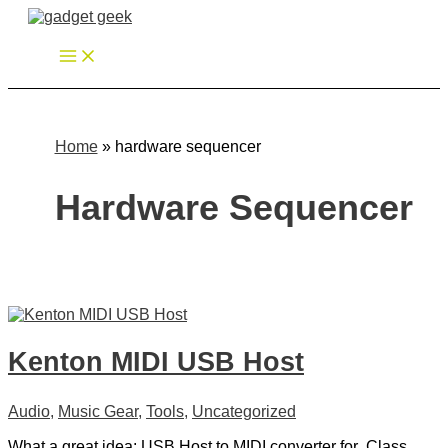
Zum
Inhalt
springen
Home
»
hardware sequencer
Hardware Sequencer
Kenton MIDI USB Host
Audio
,
Music Gear
,
Tools
,
Uncategorized
What a great idea: USB Host to MIDI converter for ‚Class