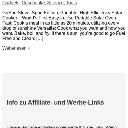
Gadgets
,
Geschenke
,
Science
,
Tools
GoSun Stove, Sport Edition, Portable, High Efficiency Solar
Cooker – World’s First Easy-to-Use Portable Solar Oven
Fast: Cook a meal in as little as 20 minutes, utilizing every
drop of sunshine Versatile: Cook what you want and how you
want. Bake, boil and fry; if there’s sun, you’re good to go Fuel
Free and Clean: […]
GoSun
Weiterlesen »
Stove,
Portable
Solar
Cooker
–
World’s
First
Easy-
to-
Use
Info zu Affiliate- und Werbe-Links
Portable
Solar
Oven
Unsere Beiträge enthalten sogenannte Affiliate-Links. Wenn