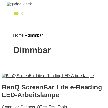
Zum
Inhalt
springen
Home
»
dimmbar
Dimmbar
BenQ ScreenBar Lite e-Reading
LED-Arbeitslampe
Computer
,
Gadgets
,
Office
,
Test
,
Tools